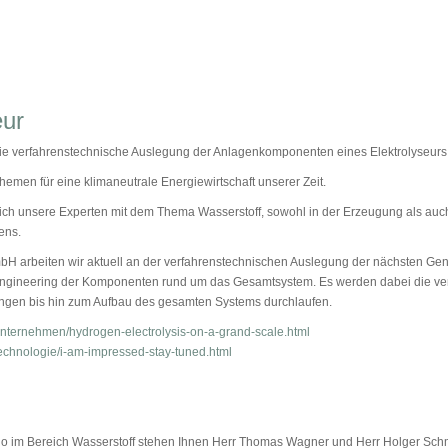
eur
r die verfahrenstechnische Auslegung der Anlagenkomponenten eines Elektrolyseurs
hemen für eine klimaneutrale Energiewirtschaft unserer Zeit.
sich unsere Experten mit dem Thema Wasserstoff, sowohl in der Erzeugung als auch
ens.
H arbeiten wir aktuell an der verfahrenstechnischen Auslegung der nächsten Gen
 Engineering der Komponenten rund um das Gesamtsystem. Es werden dabei die v
rungen bis hin zum Aufbau des gesamten Systems durchlaufen.
/unternehmen/hydrogen-electrolysis-on-a-grand-scale.html
technologie/i-am-impressed-stay-tuned.html
lio im Bereich Wasserstoff stehen Ihnen Herr Thomas Wagner und Herr Holger Sch