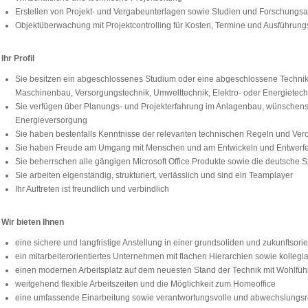
Erstellen von Projekt- und Vergabeunterlagen sowie Studien und Forschungs
Objektüberwachung mit Projektcontrolling für Kosten, Termine und Ausführungs
Ihr Profil
Sie besitzen ein abgeschlossenes Studium oder eine abgeschlossene Technik
Maschinenbau, Versorgungstechnik, Umwelttechnik, Elektro- oder Energietech
Sie verfügen über Planungs- und Projekterfahrung im Anlagenbau, wünschensw
Energieversorgung
Sie haben bestenfalls Kenntnisse der relevanten technischen Regeln und Ve
Sie haben Freude am Umgang mit Menschen und am Entwickeln und Entwerf
Sie beherrschen alle gängigen Microsoft Office Produkte sowie die deutsche Sp
Sie arbeiten eigenständig, strukturiert, verlässlich und sind ein Teamplayer
Ihr Auftreten ist freundlich und verbindlich
Wir bieten Ihnen
eine sichere und langfristige Anstellung in einer grundsoliden und zukunftsori
ein mitarbeiterorientiertes Unternehmen mit flachen Hierarchien sowie kolleg
einen modernen Arbeitsplatz auf dem neuesten Stand der Technik mit Wohlfü
weitgehend flexible Arbeitszeiten und die Möglichkeit zum Homeoffice
eine umfassende Einarbeitung sowie verantwortungsvolle und abwechslungs