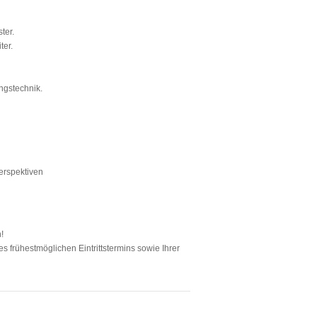
ter.
ter.
ngstechnik.
erspektiven
!
 frühestmöglichen Eintrittstermins sowie Ihrer