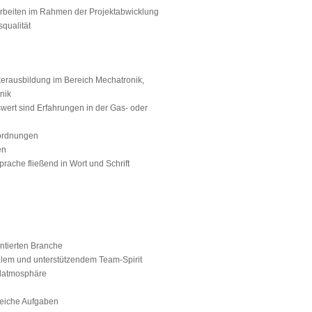
arbeiten im Rahmen der Projektabwicklung
qualität
erausbildung im Bereich Mechatronik,
nik
ert sind Erfahrungen in der Gas- oder
rordnungen
en
rache fließend in Wort und Schrift
entierten Branche
ialem und unterstützendem Team-Spirit
hlatmosphäre
reiche Aufgaben